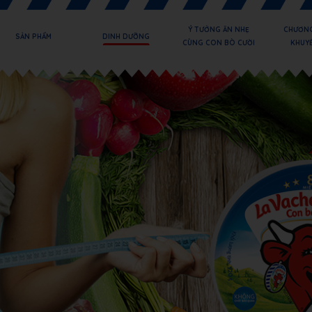
Ý TƯỞNG ĂN NHẸ
CHƯƠNG
SẢN PHẨM
DINH DƯỠNG
CÙNG CON BÒ CƯỜI
KHUYẾ