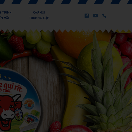
 TRÌNH
CÂU HỎI
N MÃI
THƯỜNG GẶP