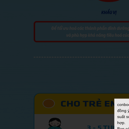
conbo
đồng ý
suất s
hợp.
Bạn có