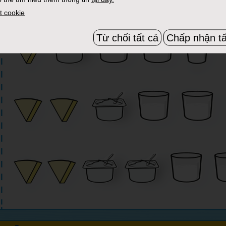
t cookie
Từ chối tất cả
Chấp nhận tấ