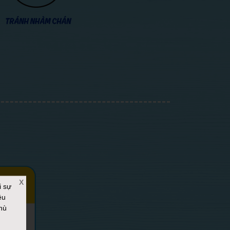
X
i sự
ệu
hù