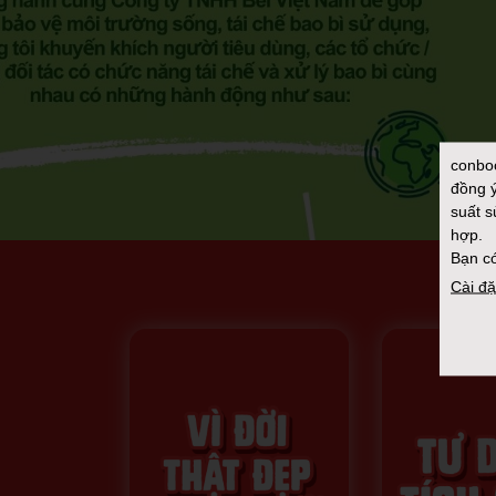
conbo
đồng ý
suất s
hợp.
Bạn có
Cài đặ