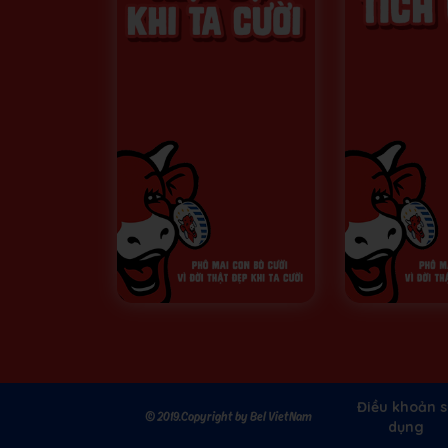
Điều khoản s
© 2019.Copyright by Bel VietNam
dụng