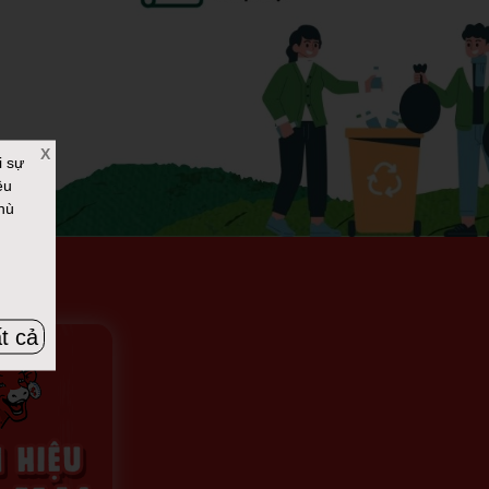
X
i sự
ệu
hù
t cả