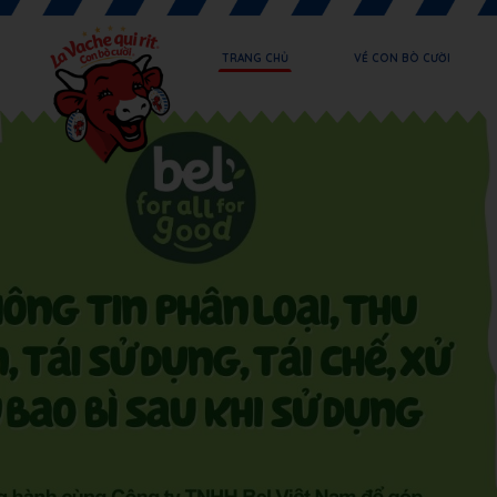
TRANG CHỦ
VỀ CON BÒ CƯỜI