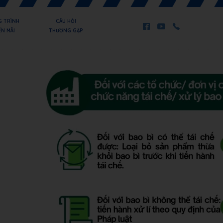
 TRÌNH
CÂU HỎI
N MÃI
THƯỜNG GẶP